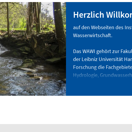
Herzlich Will
auf den Webseiten des Inst
Wasserwirtschaft.
Das WAWI gehört zur Faku
der Leibniz Universität Ha
Forschung die Fachgebiet
Hydrologie, Grundwasserh
(Wassermengen- und Wass
Internationale Wasserwirts