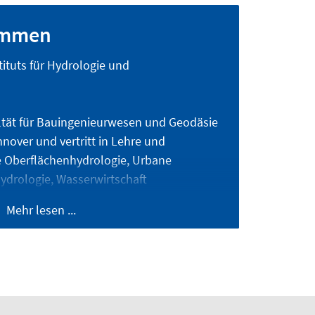
kommen
ituts für Hydrologie und
ltät für Bauingenieurwesen und Geodäsie
nnover und vertritt in Lehre und
e Oberflächenhydrologie, Urbane
ydrologie, Wasserwirtschaft
ergütebewirtschaftung) und
Mehr lesen ...
chaft.