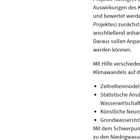
Auswirkungen des K
und bewertet werde
Projektes) zunächs
anschließend anhan
Daraus sollen Anp
werden können.
Mit Hilfe verschied
Klimawandels auf d
Zeitreihenmodel
Statistische Ansä
Wasserwirtschaft
Künstliche Neur
Grundwasserstr
Mit dem Schwerpunkt
zu den Niedrigwass