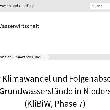
urwesen und Geodäsie
Wasserwirtschaft
Globaler Klimawandel und Folgenabschätzung auf die Grundwasserstände in Niedersachsen (KliBiW, Phase 7)
r Klimawandel und Folgenabs
 Grundwasserstände in Niede
(KliBiW, Phase 7)