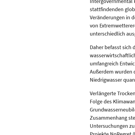
Intergovernmental P
stattfindenden glo
Veränderungen in de
von Extremwetterer
unterschiedlich aus
Daher befasst sich
wasserwirtschaftli
umfangreich Entwic
Außerdem wurden di
Niedrigwasser quanti
Verlängerte Trocke
Folge des Klimawan
Grundwasserneubild
Zusammenhang steht
Untersuchungen zur
Projekte NoRegret (