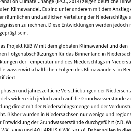
anal on Climate Change (IPCC, 2014) zeigen deutliche Hinwe
balen Klimawandel. Es sind unter anderem mit dem Anstieg 
r räumlichen und zeitlichen Verteilung der Niederschläge s
eignissen zu rechnen. Diese Entwicklungen werden jedoch 
geprägt sein.
 das Projekt KliBiW mit dem globalen Klimawandel und den
chen Folgenabschätzungen für das Binnenland in Niedersac
klungen der Temperatur und des Niederschlags in Niedersa
e wasserwirtschaftlichen Folgen des Klimawandels im Ber
fiziert.
nphasen und jahreszeitliche Verschiebungen der Niedersch
dels wirken sich jedoch auch auf die Grundwasserstände au
ung direkt mit der Niederschlagsmenge und der Verdunstu
. Bisher wurden in Niedersachsen nur wenige und regiona
 Entwicklung der Grundwasserstände durchgeführt (z.B. Wri
LWK, 2008) und AQUARIUS (LWK, 2012)). Daher sollen in dies